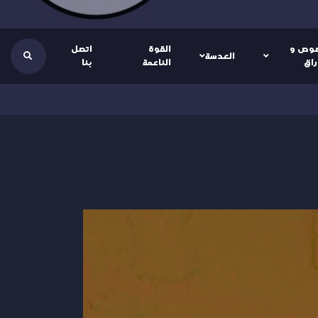
وص و
القوة
اتصل
العدسة
راق
الناعمة
بنا