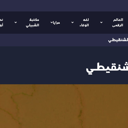
العالم
لغه
مكتبة
نص
مرايا
الرقمى
الوفاء
الشبيلي
أو
الشنقيطي
لشنقيطي