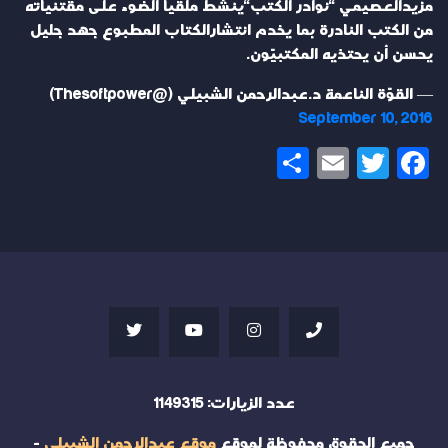
مزيدالعصيمي "نوادر الكتب"ينشط ملقياً الضوء على مقتنياته
من الكتب النادرة بما يخدم انتشارالكتاب المطبوع جهد جليل
يحسن أن يحتذيه المكتبيّون.
— القوّة الناعمة د.عبدالرحمن الشبيلي (@Thesoftpower)
September 10, 2016
Share
Email
Twitter
Facebook
عدد الزيارات:
1149315
جميع الحقوق محفوظة لموقع
موقع عبدالرحمن الشبيلي
-