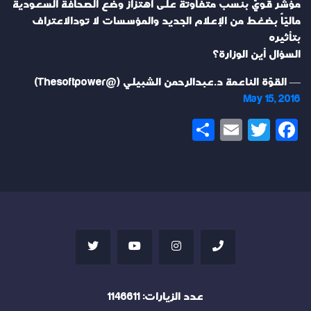
مؤشّر قويّ بنسب متفاوتة على اهتزاز وضع الصحافة السعودية
ماليّاً بضغط من الإعلام الجديد والمؤسسات لا تودالاعتراف
بتأثيره
السؤال أين الوزارة؟
— القوّة الناعمة د.عبدالرحمن الشبيلي (@Thesoftpower)
May 15, 2016
Share
Email
Twitter
Facebook
عدد الزيارات:
1146611