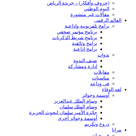
(حروف وأفكار) – جريدة الرياض
اليوم الوطني
مقالات غير منشورة
العالم الرقمى
برامج تلفزيونية وإذاعية
برنامج مؤتمر صحفي
برنامج شريط الذكريات
برامج وثائقية
برامج إذاعية
ندوات
ضيف الندوة
إدارة ومشاركة
مقابلات
مناسبات
فى وداعه
لغه الوفاء
أوسمة وجوائز
وسام الملك عبدالعزيز
وسام الملك سلمان
جائزة الأمير سلمان لبحوث الجزيرة
أوسمة وجوائز أخرى
دروع وتكريم
مرايا
فى حياته