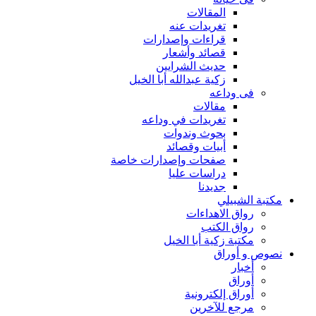
المقالات
تغريدات عنه
قراءات وإصدارات
قصائد وأشعار
حديث الشرايين
زكية عبدالله أبا الخيل
فى وداعه
مقالات
تغريدات في وداعه
بحوث وندوات
أبيات وقصائد
صفحات وإصدارات خاصة
دراسات عليا
جديدنا
مكتبة الشبيلي
رواق الاهداءات
رواق الكتب
مكتبة زكية أبا الخيل
نصوص و أوراق
أخبار
أوراق
أوراق إلكترونية
مرجع للآخرين