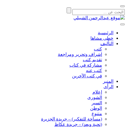
الرئيسية
خطى مشاها
التأليف
كتب
إشراف وتحرير ومراجعة
تقديم كتب
مشاركة في كتاب
كتب عنه
في كتب الآخرين
المنبر
الرأى
إعلام
الشورى
السير
الوطن
متنوع
(مساحة للتفكير) – جريدة الجزيرة
(تحية وبعد) – جريدة عكاظ