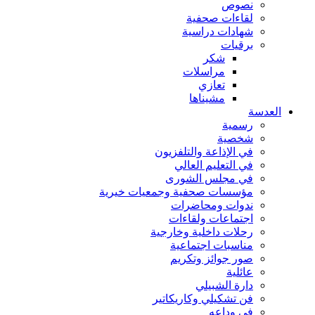
نصوص
لقاءات صحفية
شهادات دراسية
برقيات
شكر
مراسلات
تعازي
مشيناها
العدسة
رسمية
شخصية
في الإذاعة والتلفزيون
في التعليم العالي
في مجلس الشورى
مؤسسات صحفية وجمعيات خيرية
ندوات ومحاضرات
اجتماعات ولقاءات
رحلات داخلية وخارجية
مناسبات اجتماعية
صور جوائز وتكريم
عائلية
دارة الشبيلي
فن تشكيلي وكاريكاتير
فى وداعه