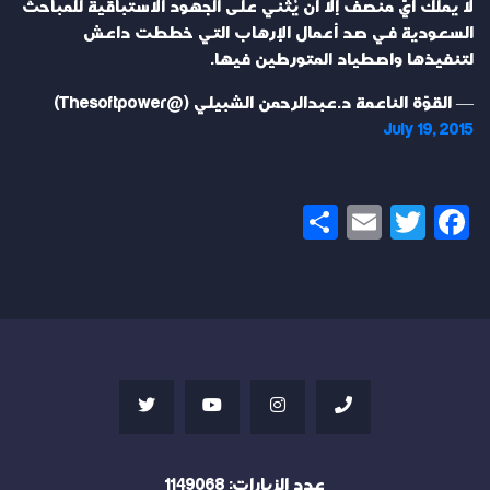
لا يملك أيّ منصف إلا أن يُثني على الجهود الاستباقية للمباحث
السعودية في صد أعمال الإرهاب التي خططت داعش
لتنفيذها واصطياد المتورطين فيها.
— القوّة الناعمة د.عبدالرحمن الشبيلي (@Thesoftpower)
July 19, 2015
Share
Email
Twitter
Facebook
عدد الزيارات:
1149068