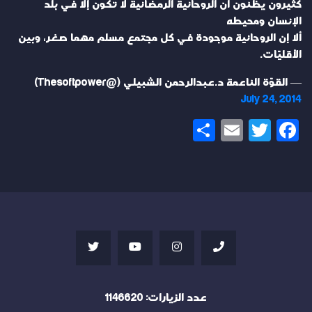
كثيرون يظنّون أن الروحانية الرمضانية لا تكون إلا في بلد
الإنسان ومحيطه
ألا إن الروحانية موجودة في كل مجتمع مسلم مهما صغر، وبين
الأقليّات.
— القوّة الناعمة د.عبدالرحمن الشبيلي (@Thesoftpower)
July 24, 2014
Share
Email
Twitter
Facebook
عدد الزيارات:
1146620