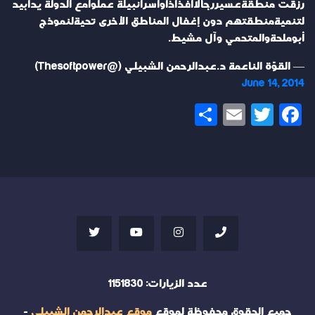
رزقت منطقةعسيررجالاًأفذاذاًوأسراًنبيلة عملوامع الدولة يداًبيد
لتنميةمنطقتهم دون إغفال المناطق الأخرى تحيةلنموذج
أبوملحةوالمتحمي وآل مشيط.
— القوّة الناعمة د.عبدالرحمن الشبيلي (@Thesoftpower)
June 14, 2014
Share
Email
Twitter
Facebook
عدد الزيارات:
1151830
جميع الحقوق محفوظة لموقع
موقع عبدالرحمن الشبيلي
-