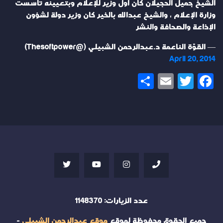
الشيخ جميل الحجيلان كان أول وزير للإعلام وبتعيينه تأسست
وزارة الإعلام ، والشيخ عبدالله بالخير كان وزير دولة لشؤون
الإذاعة والصحافة والنشر
— القوّة الناعمة د.عبدالرحمن الشبيلي (@Thesoftpower)
April 20, 2014
Share
Email
Twitter
Facebook
عدد الزيارات:
1148370
جميع الحقوق محفوظة لموقع
موقع عبدالرحمن الشبيلي
-